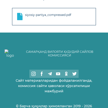
siyosiy-partiya_compressed.pdf
САМАРҚАНД ВИЛОЯТИ ҲУДУДИЙ САЙЛОВ
КОМИССИЯСИ
Сайт материалларидан фойдаланилганда,
комиссия сайти ҳаволаси кўрсатилиши
мажбурий
© Барча ҳуқуқлар ҳимояланган 2019 - 2026