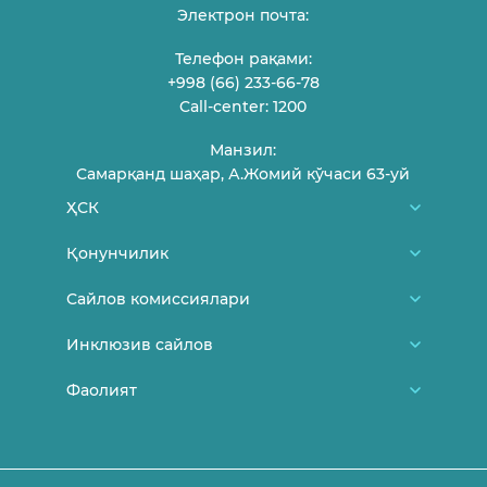
Электрон почта:
Телефон рақами:
+998 (66) 233-66-78
Call-center: 1200
Манзил:
Самарқанд шаҳар, А.Жомий кўчаси 63-уй
ҲСК
Биз ҳақимизда
Қонунчилик
ҲСК аъзолари
Ўзбекистон Республикаси Конституцияси
Сайлов комиссиялари
Фуқароларни қабул қилиш жадвали
МСК меъёрий-ҳуқуқий ҳужжатлари
Туман/шаҳар сайлов комиссиялари
Инклюзив сайлов
Боғланиш
МСК Қарорлари
Участка сайлов комиссиялари
Янгиликлар
Фаолият
Сайлов ва ёшлар
ҲСК Қарорлари
Сайловда аёллар
Сайловда ногиронлиги бор шахслар
Маъруза ва баёнотлар
Ўз кучини йўқотган ҳужжатлар
Қонунчилик
Эълонлар