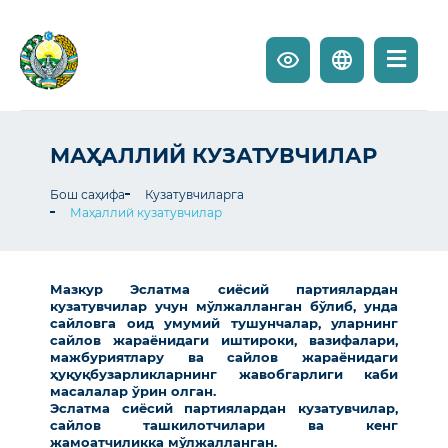
МАҲАЛЛИЙ КУЗАТУВЧИЛАР
Бош саҳифа
Кузатувчиларга
Маҳаллий кузатувчилар
Мазкур Эслатма сиёсий партиялардан
кузатувчилар учун мўлжалланган бўлиб, унда
сайловга оид умумий тушунчалар, уларнинг
сайлов жараёнидаги иштироки, вазифалари,
мажбуриятлару ва сайлов жараёнидаги
ҳуқуқбузарликларнинг жавобгарлиги каби
масалалар ўрин олган.
Эслатма сиёсий партиялардан кузатувчилар,
сайлов ташкилотчилари ва кенг
жамоатчиликка мўлжалланган.