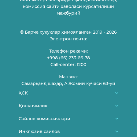
комиссия сайти ҳаволаси кўрсатилиши
мажбурий
© Барча ҳуқуқлар ҳимояланган 2019 - 2026
Электрон почта:
Телефон рақами:
+998 (66) 233-66-78
Call-center: 1200
Манзил:
Самарқанд шаҳар, А.Жомий кўчаси 63-уй
ҲСК
Биз ҳақимизда
Қонунчилик
ҲСК аъзолари
Ўзбекистон Республикаси Конституцияси
Сайлов комиссиялари
Фуқароларни қабул қилиш жадвали
МСК меъёрий-ҳуқуқий ҳужжатлари
Туман/шаҳар сайлов комиссиялари
Инклюзив сайлов
Боғланиш
МСК Қарорлари