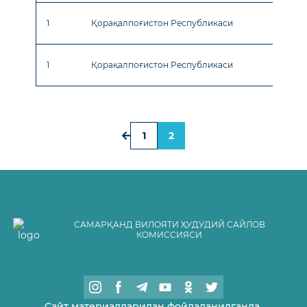
1
Қорақалпоғистон Республикаси
Нукус 
1
Қорақалпоғистон Республикаси
Нукус 
1
2
САМАРҚАНД ВИЛОЯТИ ҲУДУДИЙ САЙЛОВ
КОМИССИЯСИ
Сайт материалларидан фойдаланилганда,