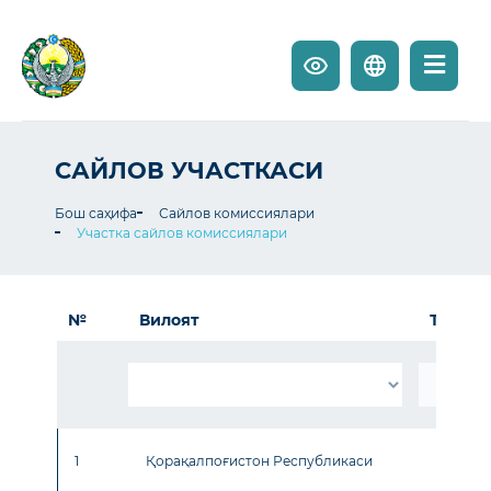
САЙЛОВ УЧАСТКАСИ
Бош саҳифа
Сайлов комиссиялари
Участка сайлов комиссиялари
№
Вилоят
Туман
1
Қорақалпоғистон Республикаси
Нукус 